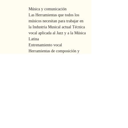
Música y comunicación
Las Herramientas que todos los
músicos necesitan para trabajar en
la Industria Musical actual Técnica
vocal aplicada al Jazz y a la Música
Latina
Entrenamiento vocal
Herramientas de composición y
Arreglos para cantantes
Teoría musical y Arreglos para
cantantes
Creación de espectáculos:
producción, promoción y
storytelling
El cantante en el estudio vs. el
cantante en el escenario
Dirección musical
Contact Mar